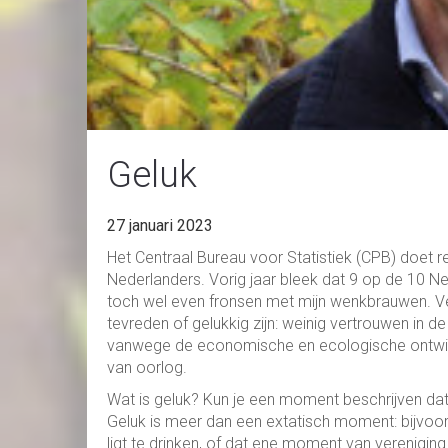
Geluk
27 januari 2023
Het Centraal Bureau voor Statistiek (CPB) doet 
Nederlanders. Vorig jaar bleek dat 9 op de 10 Ne
toch wel even fronsen met mijn wenkbrauwen. Vee
tevreden of gelukkig zijn: weinig vertrouwen in de
vanwege de economische en ecologische ontwik
van oorlog.
Wat is geluk? Kun je een moment beschrijven dat 
Geluk is meer dan een extatisch moment: bijvoor
ligt te drinken, of dat ene moment van vereniging