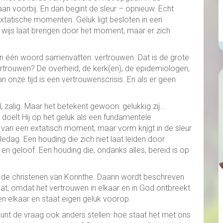
an voorbij. En dan begint de sleur – opnieuw. Echt
 extatische momenten. Geluk ligt besloten in een
e wijs laat brengen door het moment, maar er zich
in één woord samenvatten: vertrouwen. Dat is de grote
vertrouwen? De overheid, de kerk(en), de epidemiologen,
an onze tijd is een vertrouwenscrisis. En als er geen
 zalig. Maar het betekent gewoon: gelukkig zij...
 doelt Hij op het geluk als een fundamentele
s van een extatisch moment, maar vorm krijgt in de sleur
lledag. Een houding die zich niet laat leiden door
 geloof. Een houding die, ondanks alles, bereid is op
 de christenen van Korinthe. Daarin wordt beschreven
t, omdat het vertrouwen in elkaar en in God ontbreekt.
n elkaar en staat eigen geluk voorop.
kunt de vraag ook anders stellen: hoe staat het met ons