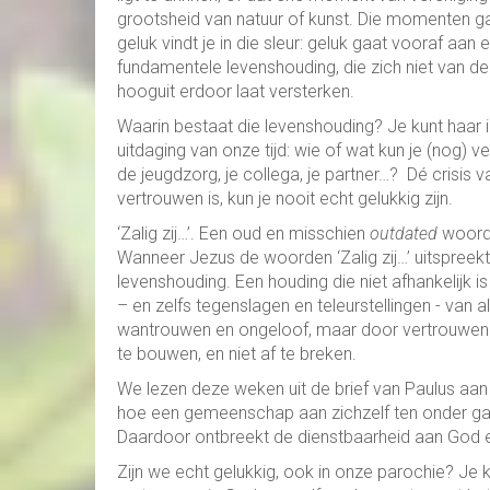
grootsheid van natuur of kunst. Die momenten ga
geluk vindt je in die sleur: geluk gaat vooraf aan
fundamentele levenshouding, die zich niet van d
hooguit erdoor laat versterken.
Waarin bestaat die levenshouding? Je kunt haar 
uitdaging van onze tijd: wie of wat kun je (nog) 
de jeugdzorg, je collega, je partner…? Dé crisis v
vertrouwen is, kun je nooit echt gelukkig zijn.
‘Zalig zij…’. Een oud en misschien
outdated
woord,
Wanneer Jezus de woorden ‘Zalig zij…’ uitspreekt
levenshouding. Een houding die niet afhankelijk i
– en zelfs tegenslagen en teleurstellingen - van a
wantrouwen en ongeloof, maar door vertrouwen en
te bouwen, en niet af te breken.
We lezen deze weken uit de brief van Paulus aan
hoe een gemeenschap aan zichzelf ten onder gaa
Daardoor ontbreekt de dienstbaarheid aan God e
Zijn we echt gelukkig, ook in onze parochie? Je 