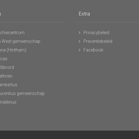
n
Extra
chiecentrum
Privacybeleid
 West gemeenschap
Preventiebeleid
nna (Hintham)
Facebook
ucas
llibrord
athrien
Lambertus
aurentius gemeenschap
andelinus