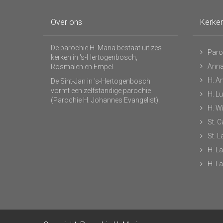
Over ons
Kerke
De parochie H. Maria bestaat uit zes
Paro
kerken in 's-Hertogenbosch,
Anna
Rosmalen en Empel.
H. A
De Sint-Jan in 's-Hertogenbosch
vormt een zelfstandige parochie
H. L
(Parochie H. Johannes Evangelist).
H. Wi
St. C
St. 
H. L
H. L