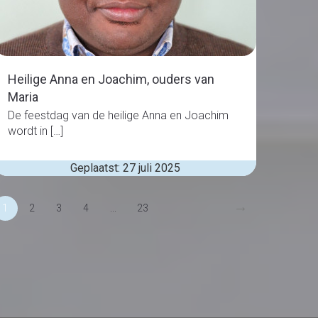
Heilige Anna en Joachim, ouders van
Maria
De feestdag van de heilige Anna en Joachim
wordt in […]
Geplaatst: 27 juli 2025
→
1
2
3
4
...
23