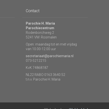
Contact
Parochie H. Maria
Parochiecentrum
Rodenborchweg 2
5241 VM Rosmalen
Open: maandag tot en met vrijdag
van 10.00-12.00 uur
secretariaat@parochiemaria.nl
073-5212215
KvK 74868187
NL22 RABO 0163 3640 52
t.n.v. Parochie H. Maria