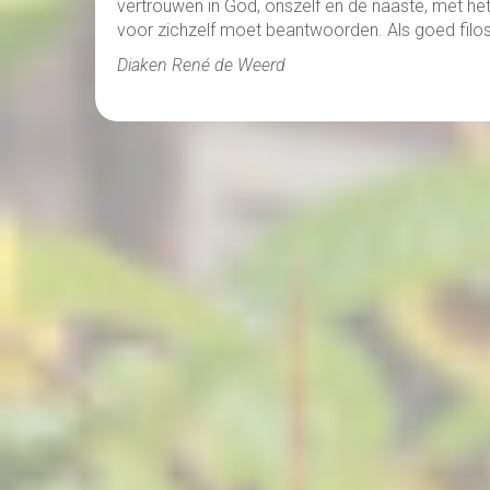
vertrouwen in God, onszelf en de naaste, met het
voor zichzelf moet beantwoorden. Als goed filos
Diaken René de Weerd