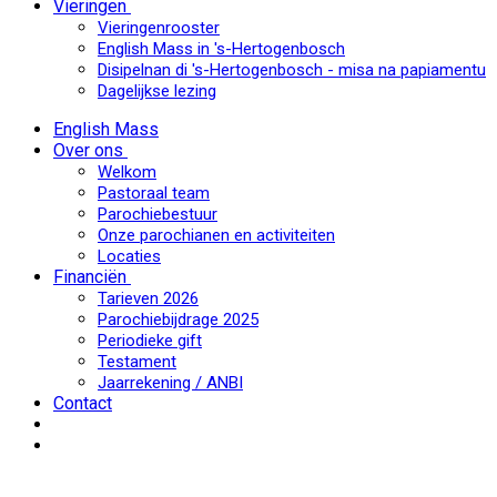
Vieringen
Vieringenrooster
English Mass in 's-Hertogenbosch
Disipelnan di 's-Hertogenbosch - misa na papiamentu
Dagelijkse lezing
English Mass
Over ons
Welkom
Pastoraal team
Parochiebestuur
Onze parochianen en activiteiten
Locaties
Financiën
Tarieven 2026
Parochiebijdrage 2025
Periodieke gift
Testament
Jaarrekening / ANBI
Contact