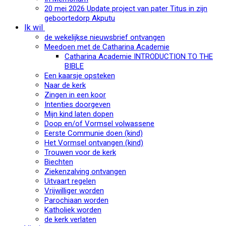
20 mei 2026 Update project van pater Titus in zijn
geboortedorp Akputu
Ik wil
de wekelijkse nieuwsbrief ontvangen
Meedoen met de Catharina Academie
Catharina Academie INTRODUCTION TO THE
BIBLE
Een kaarsje opsteken
Naar de kerk
Zingen in een koor
Intenties doorgeven
Mijn kind laten dopen
Doop en/of Vormsel volwassene
Eerste Communie doen (kind)
Het Vormsel ontvangen (kind)
Trouwen voor de kerk
Biechten
Ziekenzalving ontvangen
Uitvaart regelen
Vrijwilliger worden
Parochiaan worden
Katholiek worden
de kerk verlaten