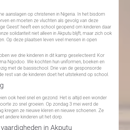
l
che aanslagen op christenen in Nigeria. In het bisdom
orven en moeten ze vluchten als gevolg van deze
lige Geest' heeft een school geopend om kinderen daar
e solidariteit niet alleen in Akputu blijft, maar zich ook
en. Op deze plaatsen leven veel mensen in open
bben we drie kinderen in dit kamp geselecteerd: Kor
ima Ngodoo. We kochten hun uniformen, boeken en
 bezig met de bassischool. Drie van de gesponsorde
rest van de kinderen doet het uitstekend op school.
ng
oeien ook heel snel en gezond. Het is altijd een wonder
oorte zo snel groeien. Op zondag 3 mei werd de
rdag kregen ze nieuwe kleren en nieuwe schoenen. Ze
t andere kinderen uit het dorp.
 vaardigheden in Akputu