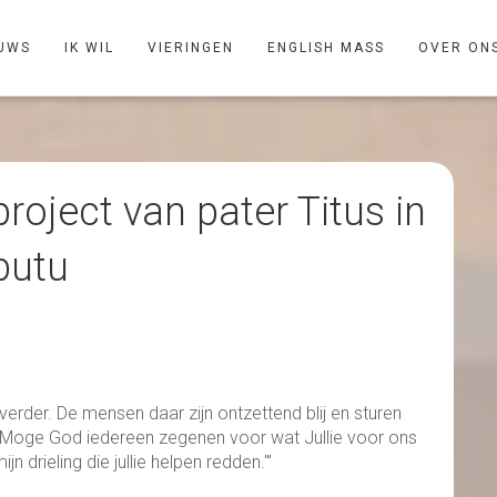
UWS
IK WIL
VIERINGEN
ENGLISH MASS
OVER ON
oject van pater Titus in
putu
 verder. De mensen daar zijn ontzettend blij en sturen
: "Moge God iedereen zegenen voor wat Jullie voor ons
 drieling die jullie helpen redden."’