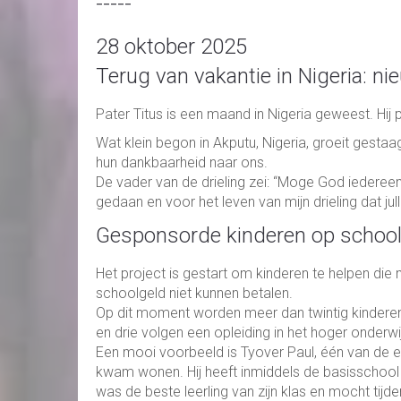
-----
28 oktober 2025
Terug van vakantie in Nigeria: n
Pater Titus is een maand in Nigeria geweest. Hij p
Wat klein begon in Akputu, Nigeria, groeit gestaa
hun dankbaarheid naar ons.
De vader van de drieling zei: “Moge God iederee
gedaan en voor het leven van mijn drieling dat ju
Gesponsorde kinderen op schoo
Het project is gestart om kinderen te helpen die
schoolgeld niet kunnen betalen.
Op dit moment worden meer dan twintig kindere
en drie volgen een opleiding in het hoger onderwi
Een mooi voorbeeld is Tyover Paul, één van de ee
kwam wonen. Hij heeft inmiddels de basisschool 
was de beste leerling van zijn klas en mocht tij