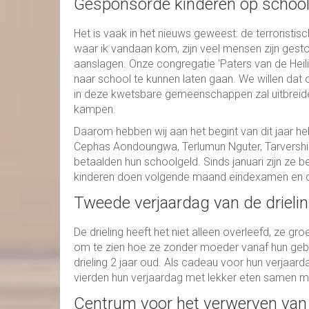
Gesponsorde kinderen op schoo
Het is vaak in het nieuws geweest: de terroristis
waar ik vandaan kom, zijn veel mensen zijn gest
aanslagen. Onze congregatie 'Paters van de Hei
naar school te kunnen laten gaan. We willen dat onz
in deze kwetsbare gemeenschappen zal uitbreid
kampen.
Daarom hebben wij aan het begint van dit jaar he
Cephas Aondoungwa, Terlumun Nguter, Tarversh
betaalden hun schoolgeld. Sinds januari zijn ze
kinderen doen volgende maand eindexamen en de 
Tweede verjaardag van de drieli
De drieling heeft het niet alleen overleefd, ze gr
om te zien hoe ze zonder moeder vanaf hun geb
drieling 2 jaar oud. Als cadeau voor hun verjaa
vierden hun verjaardag met lekker eten samen me
Centrum voor het verwerven van