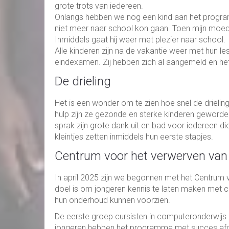
grote trots van iedereen.
Onlangs hebben we nog een kind aan het program
niet meer naar school kon gaan. Toen mijn moed
Inmiddels gaat hij weer met plezier naar school.
Alle kinderen zijn na de vakantie weer met hun l
eindexamen. Zij hebben zich al aangemeld en he
De drieling
Het is een wonder om te zien hoe snel de drielin
hulp zijn ze gezonde en sterke kinderen geworden.
sprak zijn grote dank uit en bad voor iedereen di
kleintjes zetten inmiddels hun eerste stapjes.
Centrum voor het verwerven van
In april 2025 zijn we begonnen met het Centrum 
doel is om jongeren kennis te laten maken met co
hun onderhoud kunnen voorzien.
De eerste groep cursisten in computeronderwijs
jongeren hebben het programma met succes afger