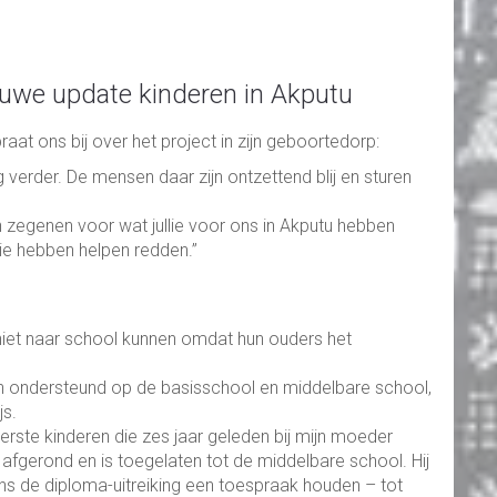
ieuwe update kinderen in Akputu
raat ons bij over het project in zijn geboortedorp:
g verder. De mensen daar zijn ontzettend blij en sturen
n zegenen voor wat jullie voor ons in Akputu hebben
llie hebben helpen redden.”
l
 niet naar school kunnen omdat hun ouders het
n ondersteund op de basisschool en middelbare school,
js.
rste kinderen die zes jaar geleden bij mijn moeder
afgerond en is toegelaten tot de middelbare school. Hij
dens de diploma-uitreiking een toespraak houden – tot