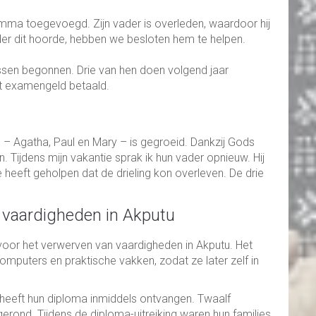
ma toegevoegd. Zijn vader is overleden, waardoor hij
er dit hoorde, hebben we besloten hem te helpen.
essen begonnen. Drie van hen doen volgend jaar
t examengeld betaald.
g – Agatha, Paul en Mary – is gegroeid. Dankzij Gods
 Tijdens mijn vakantie sprak ik hun vader opnieuw. Hij
e heeft geholpen dat de drieling kon overleven. De drie
 vaardigheden in Akputu
voor het verwerven van vaardigheden in Akputu. Het
mputers en praktische vakken, zodat ze later zelf in
 heeft hun diploma inmiddels ontvangen. Twaalf
ond. Tijdens de diploma-uitreiking waren hun families