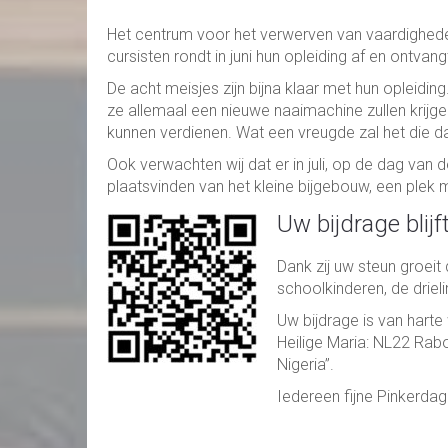
Het centrum voor het verwerven van vaardighede
cursisten rondt in juni hun opleiding af en ontvangt
De acht meisjes zijn bijna klaar met hun opleiding
ze allemaal een nieuwe naaimachine zullen krijge
kunnen verdienen. Wat een vreugde zal het die da
Ook verwachten wij dat er in juli, op de dag van 
plaatsvinden van het kleine bijgebouw, een plek
Uw bijdrage blij
Dank zij uw steun groeit
schoolkinderen, de driel
Uw bijdrage is van har
Heilige Maria: NL22 Rab
Nigeria’’.
Iedereen fijne Pinkerda