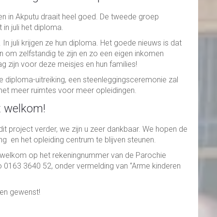
n in Akputu draait heel goed. De tweede groep
 in juli het diploma.
. In juli krijgen ze hun diploma. Het goede nieuws is dat
n om zelfstandig te zijn en zo een eigen inkomen
g zijn voor deze meisjes en hun families!
de diploma-uitreiking, een steenleggingsceremonie zal
 met meer ruimtes voor meer opleidingen.
ft welkom!
 dit project verder, we zijn u zeer dankbaar. We hopen de
ing en het opleiding centrum te blijven steunen.
te welkom op het rekeningnummer van de Parochie
o 0163 3640 52, onder vermelding van ‘’Arme kinderen
gen gewenst!