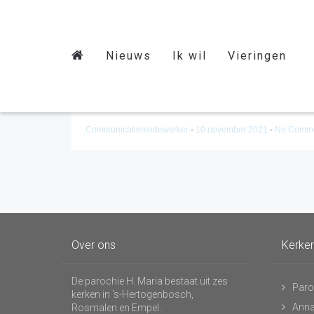
Nieuws
Ik wil
Vieringen
17 oktober
Communicatiemedewerker
-
10 november 2021
-
No Comm
Over ons
Kerke
De parochie H. Maria bestaat uit zes
Paro
kerken in 's-Hertogenbosch,
Anna
Rosmalen en Empel.