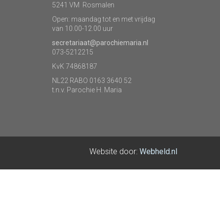
5241 VM Rosmalen
Open: maandag tot en met vrijdag
van 10.00-12.00 uur
secretariaat@parochiemaria.nl
073-5212215
KvK 74868187
NL22 RABO 0163 3640 52
t.n.v. Parochie H. Maria
Website door:
Webheld.nl