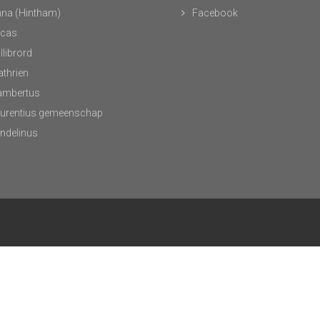
nna (Hintham)
Facebook
ucas
llibrord
athrien
Lambertus
aurentius gemeenschap
andelinus