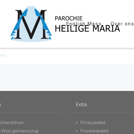
English Mass
Over on
ents
n
Extra
chiecentrum
Privacybeleid
 West gemeenschap
Preventiebeleid