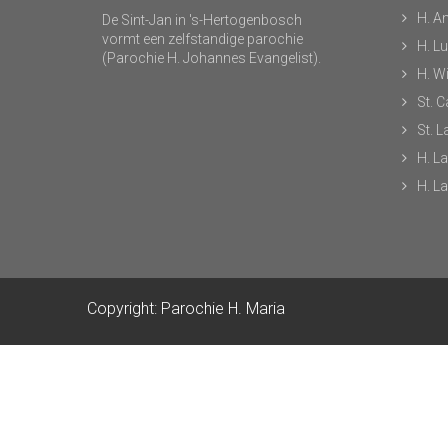
H. A
De Sint-Jan in 's-Hertogenbosch
vormt een zelfstandige parochie
H. L
(Parochie H. Johannes Evangelist).
H. Wi
St. C
St. 
H. L
H. L
Copyright: Parochie H. Maria