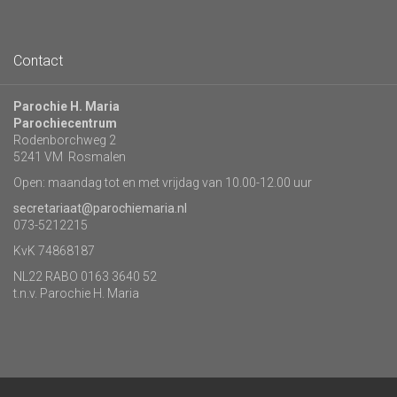
Contact
Parochie H. Maria
Parochiecentrum
Rodenborchweg 2
5241 VM Rosmalen
Open: maandag tot en met vrijdag van 10.00-12.00 uur
secretariaat@parochiemaria.nl
073-5212215
KvK 74868187
NL22 RABO 0163 3640 52
t.n.v. Parochie H. Maria