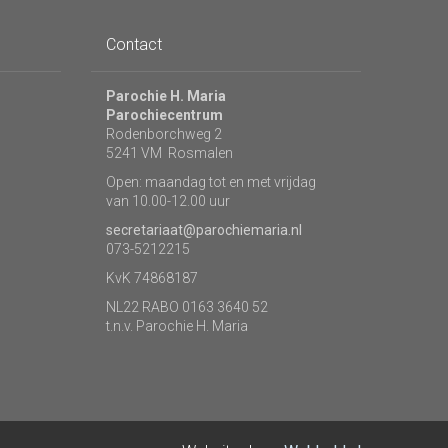
Contact
Parochie H. Maria
Parochiecentrum
Rodenborchweg 2
5241 VM Rosmalen
Open: maandag tot en met vrijdag
van 10.00-12.00 uur
secretariaat@parochiemaria.nl
073-5212215
KvK 74868187
NL22 RABO 0163 3640 52
t.n.v. Parochie H. Maria