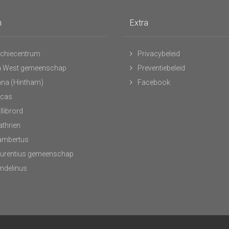
n
Extra
chiecentrum
Privacybeleid
 West gemeenschap
Preventiebeleid
nna (Hintham)
Facebook
ucas
llibrord
athrien
Lambertus
aurentius gemeenschap
andelinus