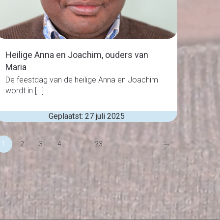
Heilige Anna en Joachim, ouders van
Maria
De feestdag van de heilige Anna en Joachim
wordt in […]
Geplaatst: 27 juli 2025
→
1
2
3
4
...
23