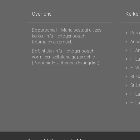
Over ons
Kerke
De parochie H. Maria bestaat uit zes
Paro
kerken in 's-Hertogenbosch,
Anna
Rosmalen en Empel.
H. A
De Sint-Jan in 's-Hertogenbosch
vormt een zelfstandige parochie
H. L
(Parochie H. Johannes Evangelist).
H. Wi
St. C
St. 
H. L
H. L