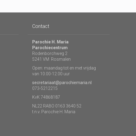
Contact
Parochie H. Maria
Parochiecentrum
Rodenborchweg 2
5241 VM Rosmalen
Open: maandag tot en met vrijdag
van 10.00-12.00 uur
secretariaat@parochiemaria.nl
073-5212215
KvK 74868187
NL22 RABO 0163 3640 52
t.n.v. Parochie H. Maria