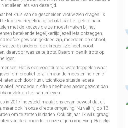
et alleen iets van deze tijd.
ar het kruis van de gescheiden vrouw zien dragen. Ik
 te komen. Regelmatig heb ik haar het geld in haar
telen met de keuzes die ze moest maken bij het
nen betekende tegelijkertijd jezelf iets ontzeggen.
nd leefde: gewoon gekleed zijn, meedoen op school,
at ze bij anderen ook kregen. Ze heeft nooit
, daarvoor was ze te trots. Daarom ben ik trots op
heiligen.
 mensen. Het is een voortdurend watertrappelen waar
geven om creatief te zijn, maar de meesten nemen of
f laten zich door hun uitzichtloze situatie iedere
elatief. Armoede in Afrika heeft een ander gezicht dan
n schandvlek op het samenleven.
s in 2017 ingesteld, maakt ons ervan bewust dat dit
, maar ook in onze directe omgeving. Nu valt hij op 13
en om te zetten in daden. Ook dit jaar. Ik wil u graag
lichten van de armoede in onze eigen omgeving. Hartelijk