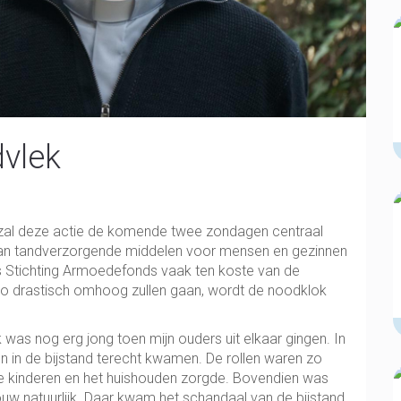
vlek
 zal deze actie de komende twee zondagen centraal
van tandverzorgende middelen voor mensen en gezinnen
s Stichting Armoedefonds vaak ten koste van de
zo drastisch omhoog zullen gaan, wordt de noodklok
k was nog erg jong toen mijn ouders uit elkaar gingen. In
n in de bijstand terecht kwamen. De rollen waren zo
e kinderen en het huishouden zorgde. Bovendien was
uw natuurlijk. Daar kwam het schandaal van de bijstand