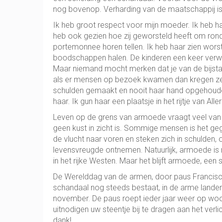
nog bovenop. Verharding van de maatschappij is ni
Ik heb groot respect voor mijn moeder. Ik heb ha
heb ook gezien hoe zij geworsteld heeft om rond
portemonnee horen tellen. Ik heb haar zien wors
boodschappen halen. De kinderen een keer verwen
Maar niemand mocht merken dat je van de bijsta
als er mensen op bezoek kwamen dan kregen ze w
schulden gemaakt en nooit haar hand opgehouden
haar. Ik gun haar een plaatsje in het rijtje van Aller
Leven op de grens van armoede vraagt veel van
geen kust in zicht is. Sommige mensen is het ge
de vlucht naar voren en steken zich in schulden, o
levensvreugde ontnemen. Natuurlijk, armoede is r
in het rijke Westen. Maar het blijft armoede, ee
De Werelddag van de armen, door paus Franciscu
schandaal nog steeds bestaat, in de arme landen
november. De paus roept ieder jaar weer op woord
uitnodigen uw steentje bij te dragen aan het ver
dank!