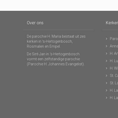
Over ons
Kerke
De parochie H. Maria bestaat uit zes
Paro
kerken in 's-Hertogenbosch,
Anna
Rosmalen en Empel.
H. A
De Sint-Jan in 's-Hertogenbosch
vormt een zelfstandige parochie
H. L
(Parochie H. Johannes Evangelist).
H. Wi
St. C
St. 
H. L
H. L