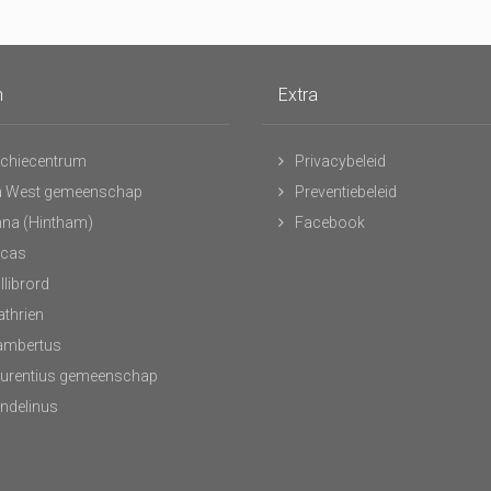
n
Extra
chiecentrum
Privacybeleid
 West gemeenschap
Preventiebeleid
nna (Hintham)
Facebook
ucas
llibrord
athrien
Lambertus
aurentius gemeenschap
andelinus