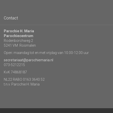
Contact
Parochie H. Maria
Parochiecentrum
Rodenborchweg 2
5241 VM Rosmalen
Open: maandag tot en met vrijdag van 10.00-12.00 uur
secretariaat@parochiemaria.nl
073-5212215
KvK 74868187
NL22 RABO 0163 3640 52
t.n.v. Parochie H. Maria