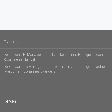
Over ons
De parochie H. Maria bestaat uit zes kerken in 's-Hertogenbosch,
Rosmalen en Empel.
De Sint-Jan in 's-Hertogenbosch vormt een zelfstandige parochie
(Parochie H. Johannes Evangelist).
Kerken