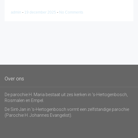
admin
-
19 december 2025
-
No Comments
Over ons
De parochie H. Maria bestaat uit zes kerken in 's-Hertogenbosch,
Rosmalen en Empel.
De Sint-Jan in 's-Hertogenbosch vormt een zelfstandige parochie
(Parochie H. Johannes Evangelist).