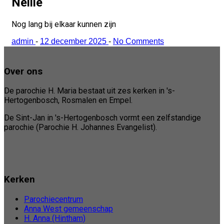
Nellie
Nog lang bij elkaar kunnen zijn
admin
-
12 december 2025
-
No Comments
Over ons
De parochie H. Maria bestaat uit zes kerken in 's-
Hertogenbosch, Rosmalen en Empel.
De Sint-Jan in 's-Hertogenbosch vormt een zelfstandige
parochie (Parochie H. Johannes Evangelist).
Kerken
Parochiecentrum
Anna West gemeenschap
H. Anna (Hintham)