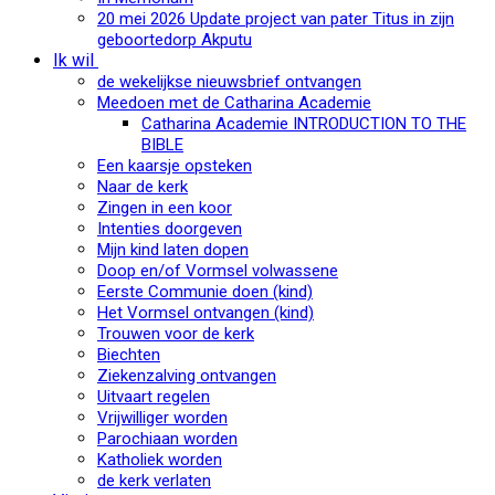
20 mei 2026 Update project van pater Titus in zijn
geboortedorp Akputu
Ik wil
de wekelijkse nieuwsbrief ontvangen
Meedoen met de Catharina Academie
Catharina Academie INTRODUCTION TO THE
BIBLE
Een kaarsje opsteken
Naar de kerk
Zingen in een koor
Intenties doorgeven
Mijn kind laten dopen
Doop en/of Vormsel volwassene
Eerste Communie doen (kind)
Het Vormsel ontvangen (kind)
Trouwen voor de kerk
Biechten
Ziekenzalving ontvangen
Uitvaart regelen
Vrijwilliger worden
Parochiaan worden
Katholiek worden
de kerk verlaten