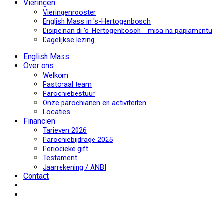
Vieringen
Vieringenrooster
English Mass in 's-Hertogenbosch
Disipelnan di 's-Hertogenbosch - misa na papiamentu
Dagelijkse lezing
English Mass
Over ons
Welkom
Pastoraal team
Parochiebestuur
Onze parochianen en activiteiten
Locaties
Financiën
Tarieven 2026
Parochiebijdrage 2025
Periodieke gift
Testament
Jaarrekening / ANBI
Contact