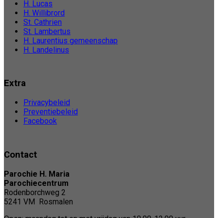
H. Lucas
H. Willibrord
St. Cathrien
St. Lambertus
H. Laurentius gemeenschap
H. Landelinus
Extra
Privacybeleid
Preventiebeleid
Facebook
Contact
Parochie H. Maria
Parochiecentrum
Rodenborchweg 2
5241 VM Rosmalen