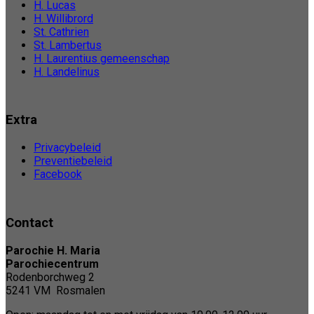
H. Lucas
H. Willibrord
St. Cathrien
St. Lambertus
H. Laurentius gemeenschap
H. Landelinus
Extra
Privacybeleid
Preventiebeleid
Facebook
Contact
Parochie H. Maria
Parochiecentrum
Rodenborchweg 2
5241 VM Rosmalen