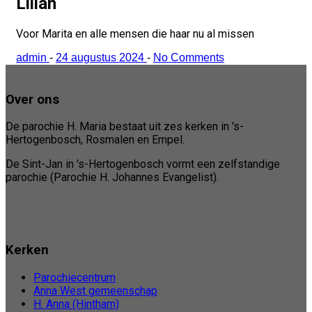
Lilian
Voor Marita en alle mensen die haar nu al missen
admin
-
24 augustus 2024
-
No Comments
Over ons
De parochie H. Maria bestaat uit zes kerken in 's-
Hertogenbosch, Rosmalen en Empel.
De Sint-Jan in 's-Hertogenbosch vormt een zelfstandige
parochie (Parochie H. Johannes Evangelist).
Kerken
Parochiecentrum
Anna West gemeenschap
H. Anna (Hintham)