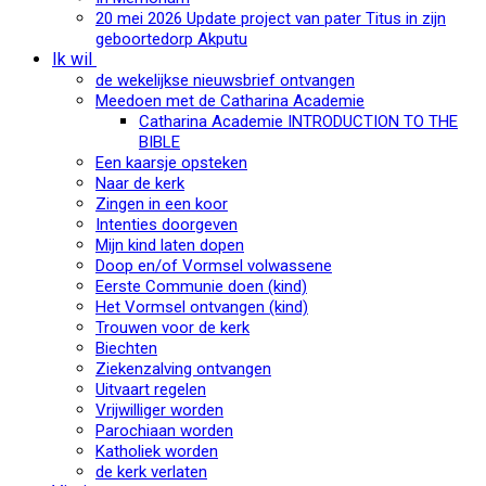
20 mei 2026 Update project van pater Titus in zijn
geboortedorp Akputu
Ik wil
de wekelijkse nieuwsbrief ontvangen
Meedoen met de Catharina Academie
Catharina Academie INTRODUCTION TO THE
BIBLE
Een kaarsje opsteken
Naar de kerk
Zingen in een koor
Intenties doorgeven
Mijn kind laten dopen
Doop en/of Vormsel volwassene
Eerste Communie doen (kind)
Het Vormsel ontvangen (kind)
Trouwen voor de kerk
Biechten
Ziekenzalving ontvangen
Uitvaart regelen
Vrijwilliger worden
Parochiaan worden
Katholiek worden
de kerk verlaten