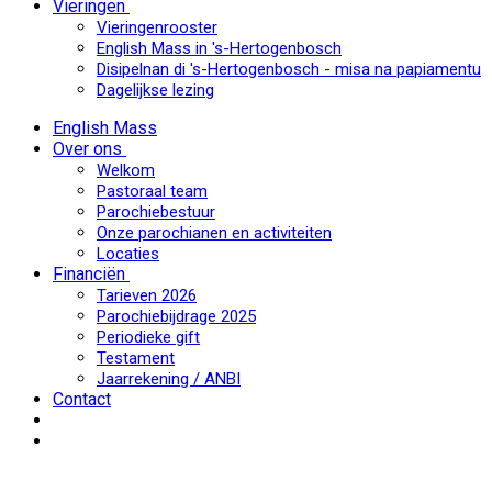
Vieringen
Vieringenrooster
English Mass in 's-Hertogenbosch
Disipelnan di 's-Hertogenbosch - misa na papiamentu
Dagelijkse lezing
English Mass
Over ons
Welkom
Pastoraal team
Parochiebestuur
Onze parochianen en activiteiten
Locaties
Financiën
Tarieven 2026
Parochiebijdrage 2025
Periodieke gift
Testament
Jaarrekening / ANBI
Contact