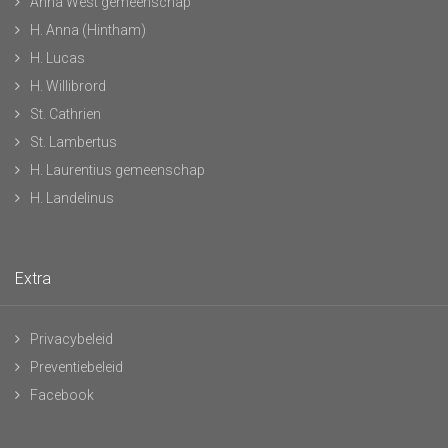
Anna West gemeenschap
H. Anna (Hintham)
H. Lucas
H. Willibrord
St. Cathrien
St. Lambertus
H. Laurentius gemeenschap
H. Landelinus
Extra
Privacybeleid
Preventiebeleid
Facebook