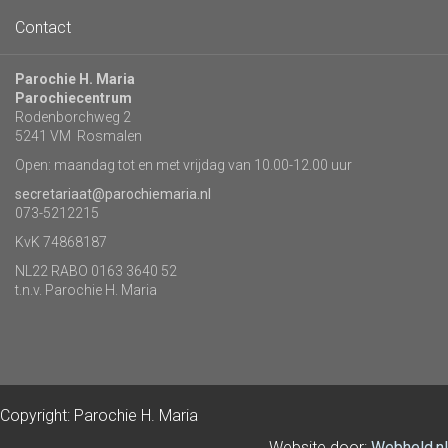
Contact
Parochie H. Maria
Parochiecentrum
Rodenborchweg 2
5241 VM Rosmalen
Open: maandag tot en met vrijdag van 10.00-12.00 uur
secretariaat@parochiemaria.nl
073-5212215
KvK 74868187
NL22 RABO 0163 3640 52
t.n.v. Parochie H. Maria
Copyright: Parochie H. Maria
Website door:
Webheld.nl