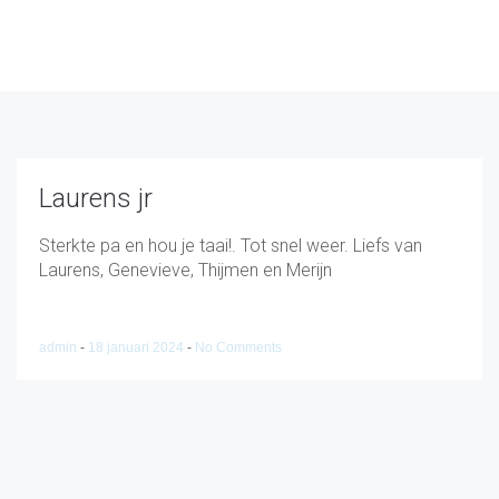
Laurens jr
Sterkte pa en hou je taai!. Tot snel weer. Liefs van
Laurens, Genevieve, Thijmen en Merijn
admin
-
18 januari 2024
-
No Comments