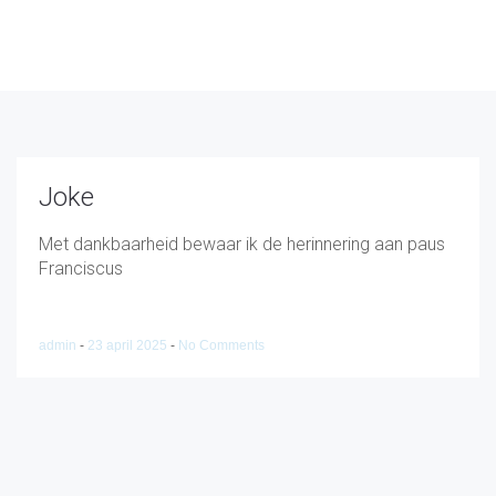
Joke
Met dankbaarheid bewaar ik de herinnering aan paus
Franciscus
admin
-
23 april 2025
-
No Comments