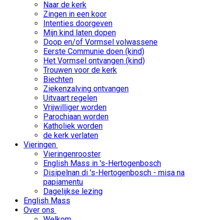
Naar de kerk
Zingen in een koor
Intenties doorgeven
Mijn kind laten dopen
Doop en/of Vormsel volwassene
Eerste Communie doen (kind)
Het Vormsel ontvangen (kind)
Trouwen voor de kerk
Biechten
Ziekenzalving ontvangen
Uitvaart regelen
Vrijwilliger worden
Parochiaan worden
Katholiek worden
de kerk verlaten
Vieringen
Vieringenrooster
English Mass in 's-Hertogenbosch
Disipelnan di 's-Hertogenbosch - misa na
papiamentu
Dagelijkse lezing
English Mass
Over ons
Welkom