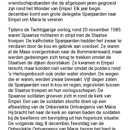
vriendschapsbanden die de afgelopen jaren gegroeid
zijn rond het Wonder van Empel. Elk jaar begin
december komt een grote delegatie Spanjaarden naar
Empel om Maria te vereren.
Tijdens de Tachtigjarige oorlog, rond 20 november 1585
waren Spaanse militairen in strijd met de Staatse
troepen. De katholieke Spanjaarden hadden het zwaar te
verduren door de kou en gebrek aan voedsel. Ze waren
al de Maas overgestoken naar de Bommelerwaard, maar
werden gedwongen zich terug te trekken omdat de
Staatsen de dijken doorstaken. Ze kwamen in Empel
terecht, maar konden niet verder omdat de polders rond
’s-Hertogenbosch ook onder water stonden. De wegen
die er waren, werden zwaar bewaakt. Vijf dagen zaten
de Spanjaarden vast in kou en regen, ingesloten tussen
de Staatse troepen en hun oorlogsschepen. De
Spaanse soldaten groeven zich in rond de kerk van
Empel. Een van de soldaten stootte doen op een
afbeelding van de Onbevlekte Ontvangenis van Maria.
Hij bracht het naar de kerk en samen baden de soldaten
bij de beeltenis om bevrijding uit hun hopeloze situatie.
De volgende dag, 8 december, feestdag van de
Onbevlekte Ontvangenis van Maria, begon het hard te