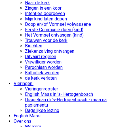
Naar de kerk
Zingen in een koor
Intenties doorgeven
Mijn kind laten dopen
Doop en/of Vormsel volwassene
Eerste Communie doen (kind)
Het Vormsel ontvangen (kind)
Trouwen voor de kerk
Biechten
Ziekenzalving ontvangen
Uitvaart regelen
Vrijwilliger worden
Parochiaan worden
Katholiek worden
de kerk verlaten
Vieringen
Vieringenrooster
English Mass in 's-Hertogenbosch
Disipelnan di 's-Hertogenbosch - misa na
papiamentu
Dagelijkse lezing
English Mass
Over ons
Welkom