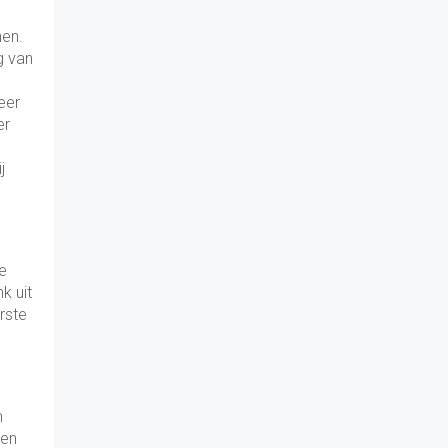
nen.
g van
eer
er
j
ze
k uit
rste
m
nen