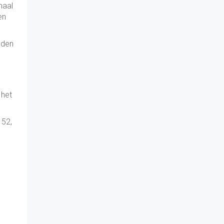
maal
en
nden
 het
 52,