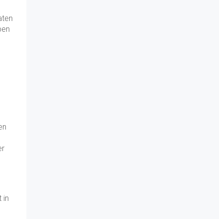
aten
pen
en
er
 in