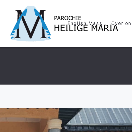
English Mass
Over on