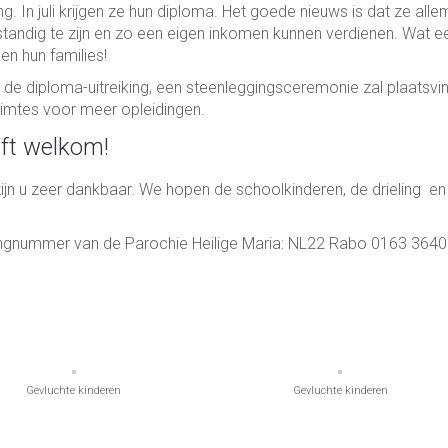
ng. In juli krijgen ze hun diploma. Het goede nieuws is dat ze alle
standig te zijn en zo een eigen inkomen kunnen verdienen. Wat e
en hun families!
an de diploma-uitreiking, een steenleggingsceremonie zal plaatsvi
uimtes voor meer opleidingen.
jft welkom!
 zijn u zeer dankbaar. We hopen de schoolkinderen, de drieling en
ingnummer van de Parochie Heilige Maria: NL22 Rabo 0163 3640
Gevluchte kinderen
Gevluchte kinderen