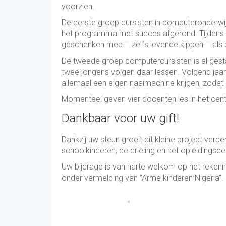
voorzien.
De eerste groep cursisten in computeronderwi
het programma met succes afgerond. Tijdens de
geschenken mee – zelfs levende kippen – als b
De tweede groep computercursisten is al gestar
twee jongens volgen daar lessen. Volgend jaar
allemaal een eigen naaimachine krijgen, zodat
Momenteel geven vier docenten les in het cen
Dankbaar voor uw gift!
Dankzij uw steun groeit dit kleine project verd
schoolkinderen, de drieling en het opleidingsce
Uw bijdrage is van harte welkom op het reke
onder vermelding van “Arme kinderen Nigeria”.