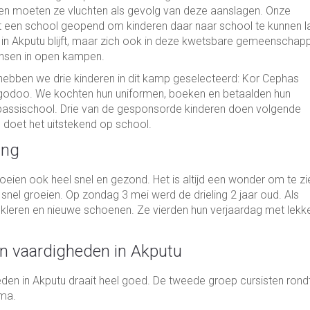
 en moeten ze vluchten als gevolg van deze aanslagen. Onze
ft een school geopend om kinderen daar naar school te kunnen l
een in Akputu blijft, maar zich ook in deze kwetsbare gemeenschap
ensen in open kampen.
 hebben we drie kinderen in dit kamp geselecteerd: Kor Cephas
godoo. We kochten hun uniformen, boeken en betaalden hun
e bassischool. Drie van de gesponsorde kinderen doen volgende
doet het uitstekend op school.
ing
groeien ook heel snel en gezond. Het is altijd een wonder om te zi
el groeien. Op zondag 3 mei werd de drieling 2 jaar oud. Als
kleren en nieuwe schoenen. Ze vierden hun verjaardag met lekk
n vaardigheden in Akputu
en in Akputu draait heel goed. De tweede groep cursisten rondt
oma.