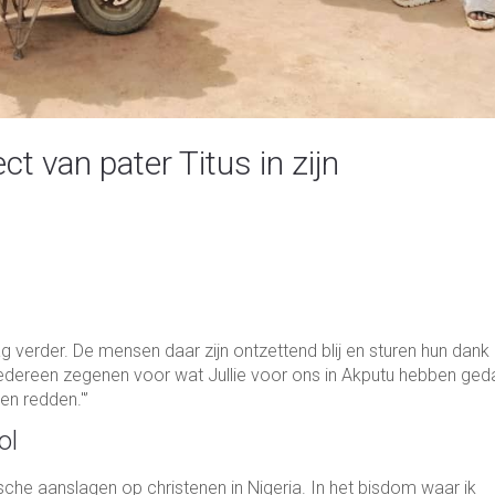
t van pater Titus in zijn
ag verder. De mensen daar zijn ontzettend blij en sturen hun dank
iedereen zegenen voor wat Jullie voor ons in Akputu hebben ge
pen redden."’
ol
ische aanslagen op christenen in Nigeria. In het bisdom waar ik