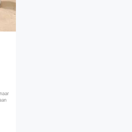
 naar
daan