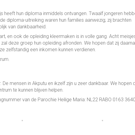
js heeft hun diploma inmiddels ontvangen. Twaalf jongeren heb
 diploma-uitreiking waren hun families aanwezig; zij brachten
lijk van dankbaarheid.
t, en ook de opleiding kleermaken is in volle gang. Acht meisje
 zal deze groep hun opleiding afronden. We hopen dat zij daarna
 ze zelfstandig een inkomen kunnen verdienen.
trum.
er. De mensen in Akputu en ikzelf zijn u zeer dankbaar. We hopen 
ntrum te kunnen blijven helpen.
ningnummer van de Parochie Heilige Maria: NL22 RABO 0163 3640