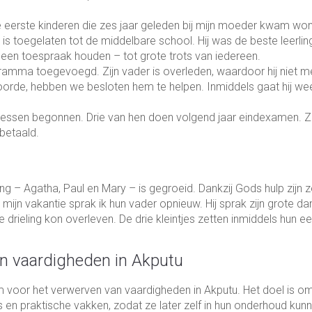
e eerste kinderen die zes jaar geleden bij mijn moeder kwam wo
 is toegelaten tot de middelbare school. Hij was de beste leerlin
g een toespraak houden – tot grote trots van iedereen.
amma toegevoegd. Zijn vader is overleden, waardoor hij niet m
oorde, hebben we besloten hem te helpen. Inmiddels gaat hij we
 lessen begonnen. Drie van hen doen volgend jaar eindexamen. Zi
betaald.
ng – Agatha, Paul en Mary – is gegroeid. Dankzij Gods hulp zijn 
ijn vakantie sprak ik hun vader opnieuw. Hij sprak zijn grote dan
drieling kon overleven. De drie kleintjes zetten inmiddels hun ee
n vaardigheden in Akputu
m voor het verwerven van vaardigheden in Akputu. Het doel is o
en praktische vakken, zodat ze later zelf in hun onderhoud kun