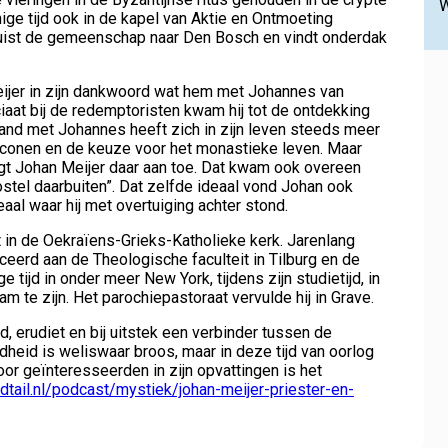
W
nige tijd ook in de kapel van Aktie en Ontmoeting
huist de gemeenschap naar Den Bosch en vindt onderdak
 Meijer in zijn dankwoord wat hem met Johannes van
iaat bij de redemptoristen kwam hij tot de ontdekking
and met Johannes heeft zich in zijn leven steeds meer
iconen en de keuze voor het monastieke leven. Maar
t Johan Meijer daar aan toe. Dat kwam ook overeen
ostel daarbuiten”. Dat zelfde ideaal vond Johan ook
al waar hij met overtuiging achter stond.
 in de Oekraïens-Grieks-Katholieke kerk. Jarenlang
ceerd aan de Theologische faculteit in Tilburg en de
 tijd in onder meer New York, tijdens zijn studietijd, in
te zijn. Het parochiepastoraat vervulde hij in Grave.
, erudiet en bij uitstek een verbinder tussen de
heid is weliswaar broos, maar in deze tijd van oorlog
or geïnteresseerden in zijn opvattingen is het
odtail.nl/podcast/mystiek/johan-meijer-priester-en-