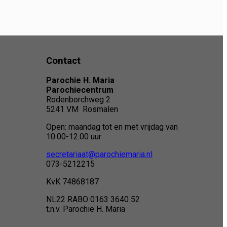
Contact
Parochie H. Maria
Parochiecentrum
Rodenborchweg 2
5241 VM Rosmalen
Open: maandag tot en met vrijdag van
10.00-12.00 uur
secretariaat@parochiemaria.nl
073-5212215
KvK 74868187
NL22 RABO 0163 3640 52
t.n.v. Parochie H. Maria