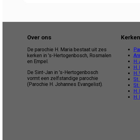
Over ons
Kerke
De parochie H. Maria bestaat uit zes
Pa
kerken in 's-Hertogenbosch, Rosmalen
An
en Empel.
H.
H.
De Sint-Jan in 's-Hertogenbosch
H. 
vormt een zelfstandige parochie
St.
(Parochie H. Johannes Evangelist).
St
H.
H.