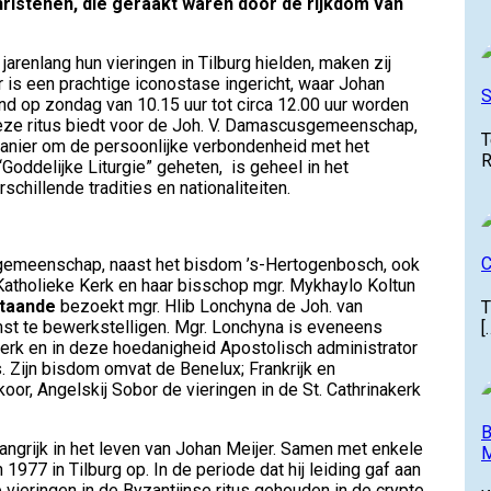
hristenen, die geraakt waren door de rijkdom van
nlang hun vieringen in Tilburg hielden, maken zij
r is een prachtige iconostase ingericht, waar Johan
S
nd op zondag van 10.15 uur tot circa 12.00 uur worden
Deze ritus biedt voor de Joh. V. Damascusgemeenschap,
T
manier om de persoonlijke verbondenheid met het
R
Goddelijke Liturgie” geheten, is geheel in het
chillende tradities en nationaliteiten.
C
sgemeenschap, naast het bisdom ’s-Hertogenbosch, ook
atholieke Kerk en haar bisschop mgr. Mykhaylo Koltun
staande
bezoekt mgr. Hlib Lonchyna de Joh. van
T
 te bewerkstelligen. Mgr. Lonchyna is eveneens
[
erk en in deze hoedanigheid Apostolisch administrator
. Zijn bisdom omvat de Benelux; Frankrijk en
koor, Angelskij Sobor de vieringen in de St. Cathrinakerk
B
rijk in het leven van Johan Meijer. Samen met enkele
M
1977 in Tilburg op. In de periode dat hij leiding gaf aan
ieringen in de Byzantijnse ritus gehouden in de crypte