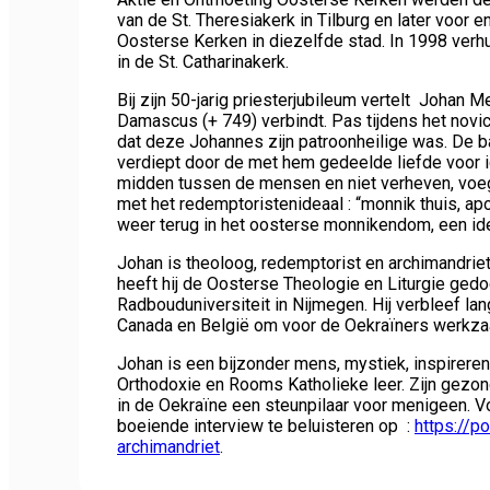
van de St. Theresiakerk in Tilburg en later voor e
Oosterse Kerken in diezelfde stad. In 1998 ver
in de St. Catharinakerk.
Bij zijn 50-jarig priesterjubileum vertelt Johan
Damascus (+ 749) verbindt. Pas tijdens het novic
dat deze Johannes zijn patroonheilige was. De b
verdiept door de met hem gedeelde liefde voor 
midden tussen de mensen en niet verheven, voeg
met het redemptoristenideaal : “monnik thuis, ap
weer terug in het oosterse monnikendom, een idea
Johan is theoloog, redemptorist en archimandriet
heeft hij de Oosterse Theologie en Liturgie gedo
Radbouduniversiteit in Nijmegen. Hij verbleef lange
Canada en België om voor de Oekraïners werkzaam 
Johan is een bijzonder mens, mystiek, inspirerend
Orthodoxie en Rooms Katholieke leer. Zijn gezond
in de Oekraïne een steunpilaar voor menigeen. Vo
boeiende interview te beluisteren op :
https://p
archimandriet
.