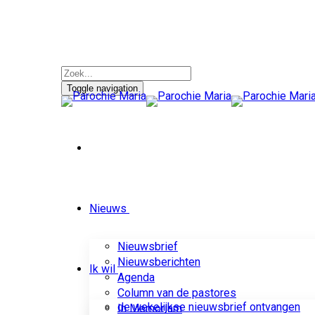
Toggle navigation
Nieuws
Nieuwsbrief
Nieuwsberichten
Ik wil
Agenda
Column van de pastores
de wekelijkse nieuwsbrief ontvangen
In Memoriam