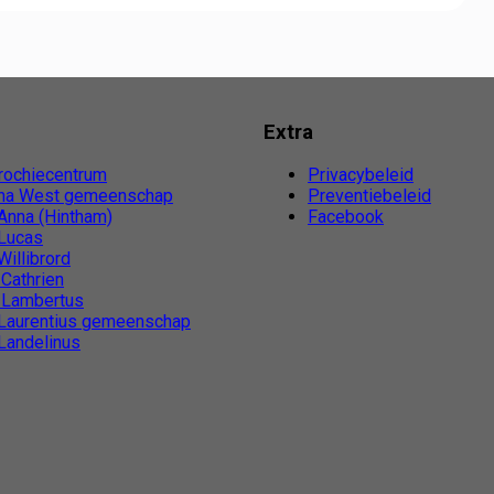
n
Extra
rochiecentrum
Privacybeleid
na West gemeenschap
Preventiebeleid
 Anna (Hintham)
Facebook
 Lucas
Willibrord
 Cathrien
. Lambertus
 Laurentius gemeenschap
 Landelinus