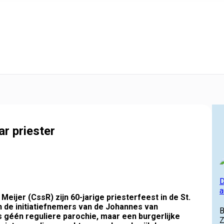
r priester
D
a
Meijer (CssR) zijn 60-jarige priesterfeest in de St.
n de initiatiefnemers van de Johannes van
B
één reguliere parochie, maar een burgerlijke
Z