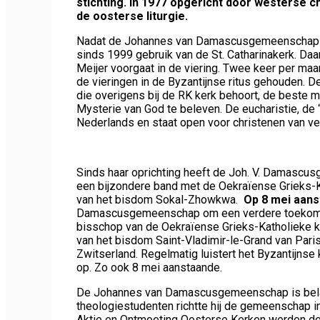
stichting. In 1977 opgericht door westerse c
de oosterse liturgie.
Nadat de Johannes van Damascusgemeenschap jare
sinds 1999 gebruik van de St. Catharinakerk. Daa
Meijer voorgaat in de viering. Twee keer per maa
de vieringen in de Byzantijnse ritus gehouden. 
die overigens bij de RK kerk behoort, de beste 
Mysterie van God te beleven. De eucharistie, de “
Nederlands en staat open voor christenen van vers
Sinds haar oprichting heeft de Joh. V. Damascu
een bijzondere band met de Oekraïense Grieks-K
van het bisdom Sokal-Zhowkwa.
Op 8 mei aan
Damascusgemeenschap om een verdere toekomst
bisschop van de Oekraïense Grieks-Katholieke k
van het bisdom Saint-Vladimir-le-Grand van Paris
Zwitserland. Regelmatig luistert het Byzantijnse 
op. Zo ook 8 mei aanstaande.
De Johannes van Damascusgemeenschap is belang
theologiestudenten richtte hij de gemeenschap in 
Aktie en Ontmoeting Oosterse Kerken werden de v