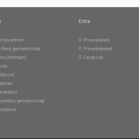
n
Extra
chiecentrum
Privacybeleid
 West gemeenschap
Preventiebeleid
nna (Hintham)
Facebook
ucas
llibrord
athrien
Lambertus
aurentius gemeenschap
andelinus