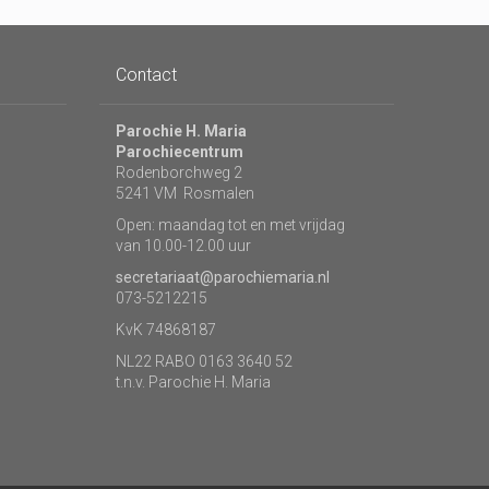
Contact
Parochie H. Maria
Parochiecentrum
Rodenborchweg 2
5241 VM Rosmalen
Open: maandag tot en met vrijdag
van 10.00-12.00 uur
secretariaat@parochiemaria.nl
073-5212215
KvK 74868187
NL22 RABO 0163 3640 52
t.n.v. Parochie H. Maria