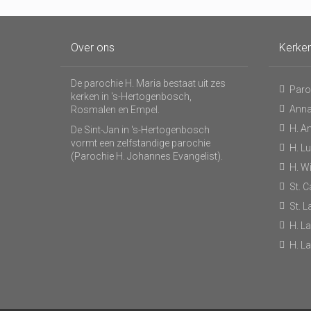
Over ons
Kerke
De parochie H. Maria bestaat uit zes
Paro
kerken in 's-Hertogenbosch,
Anna
Rosmalen en Empel.
H. A
De Sint-Jan in 's-Hertogenbosch
vormt een zelfstandige parochie
H. L
(Parochie H. Johannes Evangelist).
H. Wi
St. C
St. 
H. L
H. L