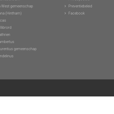
 West gemeenschap
Preventiebeleid
nna (Hintham)
Facebook
ucas
llibrord
athrien
Lambertus
aurentius gemeenschap
andelinus