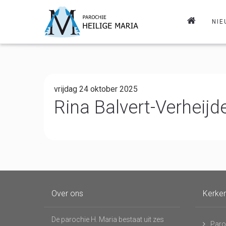
NIE
vrijdag 24 oktober 2025
Rina Balvert-Verheijde
Over ons
Kerke
De parochie H. Maria bestaat uit zes
Paro