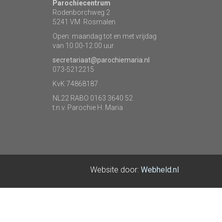
Parochiecentrum
Rodenborchweg 2
5241 VM Rosmalen
Open: maandag tot en met vrijdag
van 10.00-12.00 uur
secretariaat@parochiemaria.nl
073-5212215
KvK 74868187
NL22 RABO 0163 3640 52
t.n.v. Parochie H. Maria
Website door:
Webheld.nl