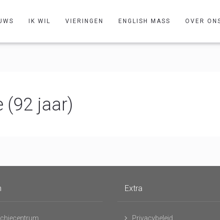
UWS
IK WIL
VIERINGEN
ENGLISH MASS
OVER ON
 (92 jaar)
n
Extra
chiecentrum
Privacybeleid