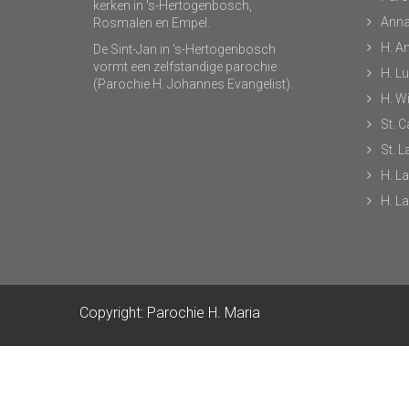
kerken in 's-Hertogenbosch,
Anna
Rosmalen en Empel.
H. A
De Sint-Jan in 's-Hertogenbosch
vormt een zelfstandige parochie
H. L
(Parochie H. Johannes Evangelist).
H. Wi
St. C
St. 
H. L
H. L
Copyright: Parochie H. Maria