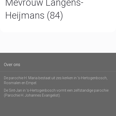
Mevrouw Langens-
Heijmans (84)
Over ons
De parochie H. Maria bestaat uit zes kerken in 's-Hertogenbosch,
Rosmalen en Empel.
De Sint-Jan in 's-Hertogenbosch vormt een zelfstandige parochie
(Parochie H. Johannes Evangelist).