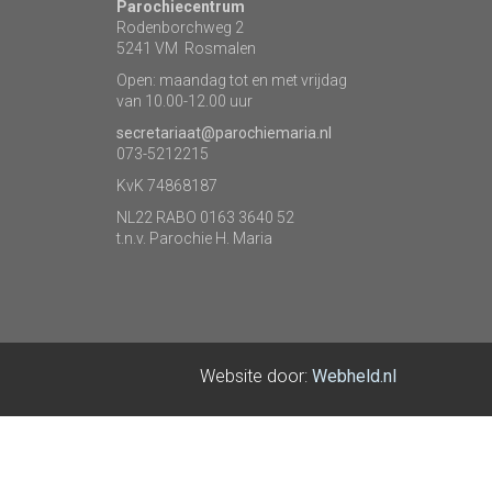
Parochiecentrum
Rodenborchweg 2
5241 VM Rosmalen
Open: maandag tot en met vrijdag
van 10.00-12.00 uur
secretariaat@parochiemaria.nl
073-5212215
KvK 74868187
NL22 RABO 0163 3640 52
t.n.v. Parochie H. Maria
Website door:
Webheld.nl