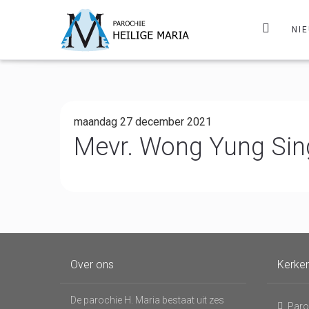
NI
maandag 27 december 2021
Mevr. Wong Yung Sing
Over ons
Kerke
De parochie H. Maria bestaat uit zes
Paro