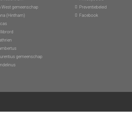
 West gemeenschap
Preventiebeleid
nna (Hintham)
Facebook
ucas
llibrord
athrien
Lambertus
aurentius gemeenschap
andelinus