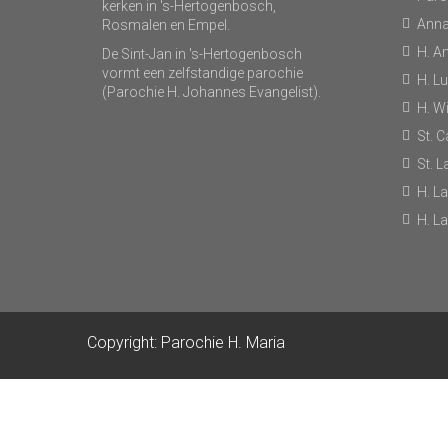
kerken in 's-Hertogenbosch,
Anna
Rosmalen en Empel.
H. A
De Sint-Jan in 's-Hertogenbosch
vormt een zelfstandige parochie
H. L
(Parochie H. Johannes Evangelist).
H. Wi
St. C
St. 
H. L
H. L
Copyright: Parochie H. Maria