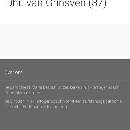
Dhr. van Grinsven (87)
Over ons
De parochie H. Maria bestaat uit zes kerken in 's-Hertogenbosch,
Rosmalen en Empel.
De Sint-Jan in 's-Hertogenbosch vormt een zelfstandige parochie
(Parochie H. Johannes Evangelist).