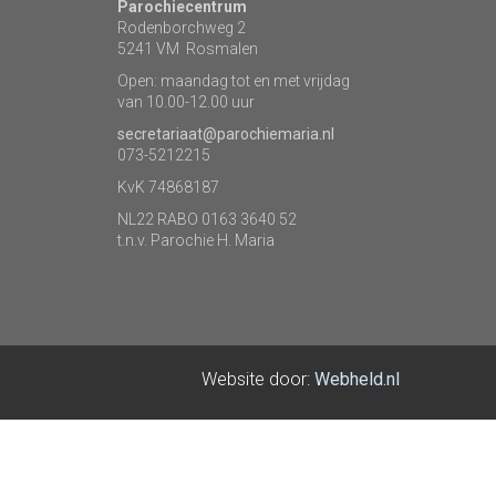
Parochiecentrum
Rodenborchweg 2
5241 VM Rosmalen
Open: maandag tot en met vrijdag
van 10.00-12.00 uur
secretariaat@parochiemaria.nl
073-5212215
KvK 74868187
NL22 RABO 0163 3640 52
t.n.v. Parochie H. Maria
Website door:
Webheld.nl