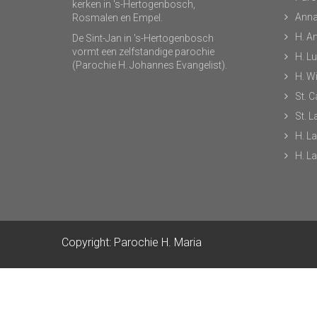
kerken in 's-Hertogenbosch,
Anna
Rosmalen en Empel.
H. A
De Sint-Jan in 's-Hertogenbosch
vormt een zelfstandige parochie
H. L
(Parochie H. Johannes Evangelist).
H. Wi
St. C
St. 
H. L
H. L
Copyright: Parochie H. Maria