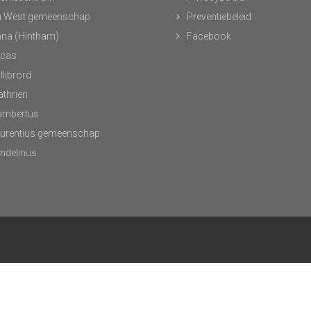
 West gemeenschap
Preventiebeleid
nna (Hintham)
Facebook
ucas
llibrord
athrien
Lambertus
aurentius gemeenschap
andelinus