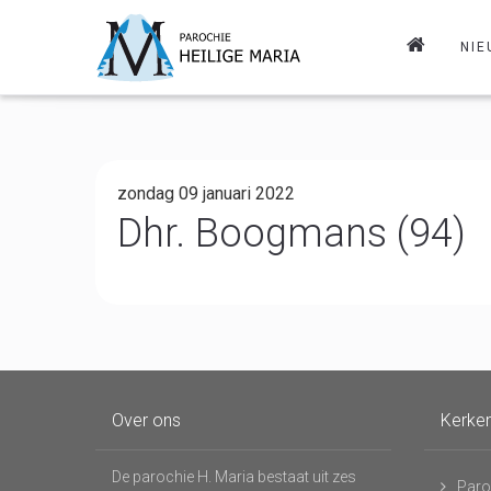
NIE
zondag 09 januari 2022
Dhr. Boogmans (94)
Over ons
Kerke
De parochie H. Maria bestaat uit zes
Paro