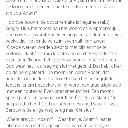
diaken en filmproducent Alexandr Plyska mocht in een van
de kloosters filmen en maakte de documentaire Where
are you, Adam?
Hoofdpersoon in de documentaire is hegumen (abt)
Gregry. Hij is het meest aan het woord en is opmerkelijk
open over zijn worstelingen en angsten. Zijn tranen vloeien
veelvuldig. Het einde van zijn leven valt hem zwaar.
“Goede werken worden slechts met pijn en moeite
voltooid. Ik blijf tot mijn laatste adem in het klooster.” En
even later: “Ik hoef het hoe en waarom niet te begrijpen.
God weet het. Ik draag mijn lot met geduld. Dat heb ik hier
op de berg geleerd.” De monniken vieren Pasen, dat
natuurlijk ook in de orthodoxe Kerken het belangrijkste
feest is. Er zijn bezoekers en er wordt een grap uitgehaald
met een houten ei. Even later sneeuwt het. Een monnik
speelt piano. En passant wordt de filmtitel verklaard: “In
het paradijs heeft God aan Adam gevraagd waar hij was.
Berouw is de enige weg terug naar Christus.”
'Where are you, Adam?' - 'Waar ben je, Adam?' laat je
intiem en van dichtbij getuige zijn van een verborgen