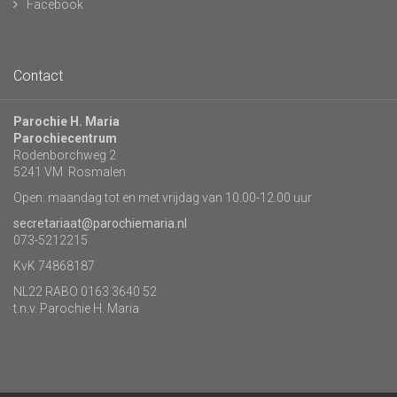
Facebook
Contact
Parochie H. Maria
Parochiecentrum
Rodenborchweg 2
5241 VM Rosmalen
Open: maandag tot en met vrijdag van 10.00-12.00 uur
secretariaat@parochiemaria.nl
073-5212215
KvK 74868187
NL22 RABO 0163 3640 52
t.n.v. Parochie H. Maria