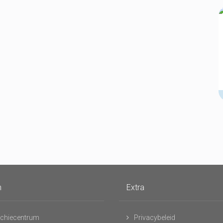
n
Extra
chiecentrum
Privacybeleid