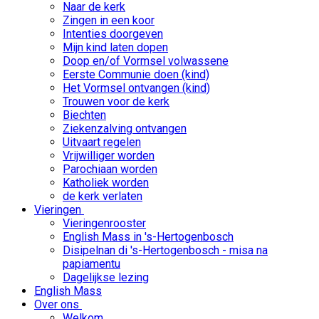
Naar de kerk
Zingen in een koor
Intenties doorgeven
Mijn kind laten dopen
Doop en/of Vormsel volwassene
Eerste Communie doen (kind)
Het Vormsel ontvangen (kind)
Trouwen voor de kerk
Biechten
Ziekenzalving ontvangen
Uitvaart regelen
Vrijwilliger worden
Parochiaan worden
Katholiek worden
de kerk verlaten
Vieringen
Vieringenrooster
English Mass in 's-Hertogenbosch
Disipelnan di 's-Hertogenbosch - misa na
papiamentu
Dagelijkse lezing
English Mass
Over ons
Welkom