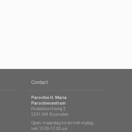
Contact
Parochie H. Maria
Parochiecentrum
Rodenborchweg 2
5241 VM Rosmalen
Open: maandag tot en met vrijdag
van 10.00-12.00 uur