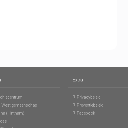
n
Extra
chiecentrum
Privacybeleid
 West gemeenschap
Preventiebeleid
nna (Hintham)
Facebook
ucas