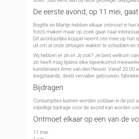
doen. Sluit eens aan bij deze gezellige, diepgaa
De eerste avond, op 11 mei, gaat
Brigitte en Martijn hebben elkaar ontmoet in hun 
foto’s maken’ maar op zoek gaan naar interessan
Dit avontuurlijke koppel neemt ons mee op hun 
uit om al onze zintuigen wakker te schudden en m
Wij hebben er zin in! Jij ook? Je bent welkom va
zin heeft mag tijdens elke bijeenkomst meewerk
kunstenares Anne van den Heuvel. Vanaf 20.00
leegstaande, deels vervallen gebouwen, fabrieken
Bijdragen
Consumpties kunnen worden voldaan in de pot a 1,-
vrijwillige bijdrage voor de avond kan worden vol
Ontmoet elkaar op een van de v
11 mei