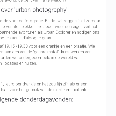
nde avond. Je bent van harte welkom!
 over 'urban photography'
liefde voor de fotografie. En dat wil zeggen ‘niet zomaar
te verlaten plekken met ieder weer een eigen verhaal.
spannende avonturen als Urban Explorer en nodigen ons
et elkaar in dialoog te gaan.
naf 19.15 /19.30 voor een drankje en een praatje. Wie
en aan een van de ‘gespreksstof’- kunstwerken van
 worden we ondergedompeld in de wereld van
, locaties en huizen.
 euro per drankje en het zou fijn zijn als er een
daan voor het gebruik van de ruimte en faciliteiten.
olgende donderdagavonden: