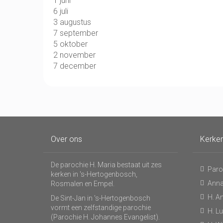
1 juni
6 juli
3 augustus
7 september
5 oktober
2 november
7 december
Over ons
Kerke
De parochie H. Maria bestaat uit zes
Paro
kerken in 's-Hertogenbosch,
Anna
Rosmalen en Empel.
H. A
De Sint-Jan in 's-Hertogenbosch
vormt een zelfstandige parochie
H. L
(Parochie H. Johannes Evangelist).